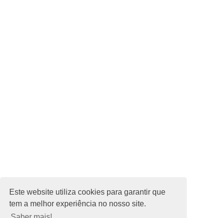
Termos e Condições
Política de Privacidade
Parceria Estratégica
Contato
Newsletter
Subscrever
Este website utiliza cookies para garantir que
tem a melhor experiência no nosso site.
© 2025 Estação Náutica de oeiras | AAF
Saber mais!