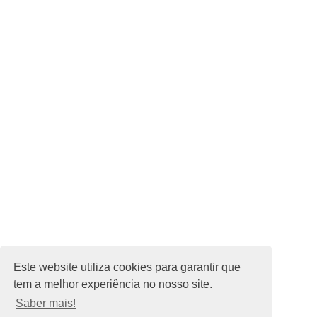
Termos e Condições
Política de Privacidade
Parceria Estratégica
Contato
Newsletter
Subscrever
Este website utiliza cookies para garantir que
tem a melhor experiência no nosso site.
© 2025 Estação Náutica de oeiras | AAF
Saber mais!