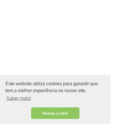
Parceria Estratégica
Contato
Newsletter
Subscrever
Este website utiliza cookies para garantir que
tem a melhor experiência no nosso site.
© 2025 Estação Náutica de oeiras | AAF
Saber mais!
Vamos a isto!